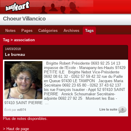
Choeur Villancico
Notes
Pages
Catégories
Archives
Tags
Tag > association
14/03/2018
Le bureau
Brigitte Robert Présidente 0693 92 25 14 13
impasse de l'Ecole - Manapany-les-Hauts 97429
PETITE ILE Brigitte Nebot Vice-Présidente
0692 08 61 32 - 0262 57 59 42 32 rue du Paille
en Queue 97430 LE TAMPON Jacques Maria
Secrétaire 0692 23 65 80 - 0262 37 43 62 137
bis rue François Isautier - Appt 52 97410 SAINT
PIERRE Annick Schoumaker Secrétaire-
adjointe 0692 27 92 25 Montvert les Bas -
97410 SAINT PIERRE ...
Lire la suite
0
Écrit par
ed974
Plus de notes disponibles.
> Haut de page